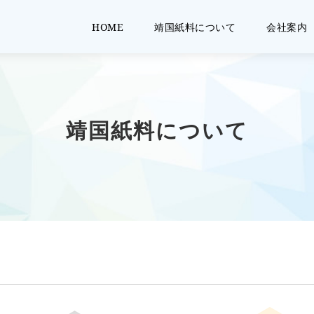
HOME
靖国紙料について
会社案内
靖国紙料の総合力
古紙処理の流れ
ビジネスマッチングのご提案
設備紹介
商品販売
当社YouTubeチャンネルについて
会社概要
会社沿革
採用情報
当社におけ
靖国紙料について