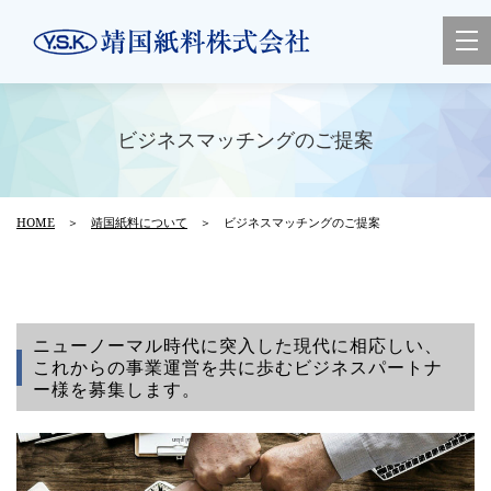
tog
nav
ビジネスマッチングのご提案
HOME
＞
靖国紙料について
＞ ビジネスマッチングのご提案
ニューノーマル時代に突入した現代に相応しい、
これからの事業運営を共に歩むビジネスパートナ
ー様を募集します。